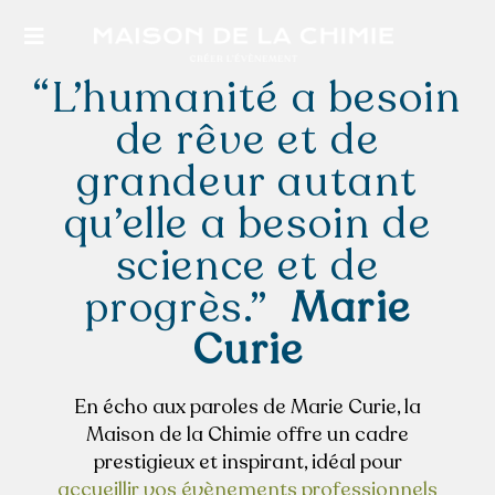
Passer
au
Toggle
contenu
Navigation
“L’humanité a besoin
de rêve et de
grandeur autant
QUI SOMMES-NOUS
qu’elle a besoin de
science et de
NOS ESPACES
progrès.”
Marie
Curie
VOTRE éVÈNEMENT
En écho aux paroles de Marie Curie, la
ACTUALITéS
Maison de la Chimie offre un cadre
prestigieux et inspirant, idéal pour
NOS PRESTATIONS
accueillir vos évènements professionnels